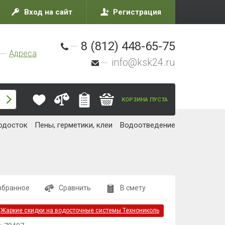
Вход на сайт
Регистрация
8 (812) 448-65-75
Адреса
info@ksk24.ru
КОРЗИНА ПУСТА
одосток
Пены, герметики, клеи
Водоотведение
збранное
Сравнить
В смету
:
Жаркие скидки на водосточные системы Технониколь