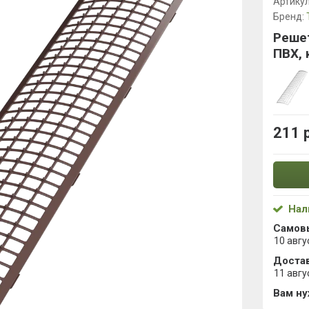
Артику
Бренд:
Решет
ПВХ,
211 
Нал
Самов
10 авгу
Достав
11 авгу
Вам н