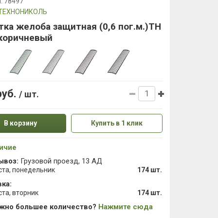
л:
78497
ТЕХНОНИКОЛЬ
ка желоба защитная (0,6 пог.м.)ТН
 коричневый
руб.
/ шт.
В корзину
Купить в 1 клик
ичие
ывоз:
Грузовой проезд, 13 АД
ста, понедельник
174 шт.
ка:
ста, вторник
174 шт.
ужно большее количество?
Нажмите сюда