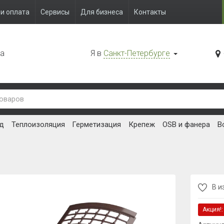
и оплата
Сервисы
Для бизнеса
Контакты
да
Я в
Санкт-Петербурге
д
Теплоизоляция
Герметизация
Крепеж
OSB и фанера
В
В и
Акция!