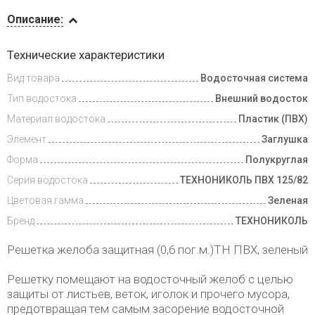
Описание
Описание:
Инструкции
Технические характеристики
Вид товара
Водосточная система
Доставка
и оплата
Тип водостока
Внешний водосток
Материал водостока
Пластик (ПВХ)
Элемент
Заглушка
Форма
Полукруглая
Серия водостока
ТЕХНОНИКОЛЬ ПВХ 125/82
Цветовая гамма
Зеленая
Бренд
ТЕХНОНИКОЛЬ
Решетка желоба защитная (0,6 пог.м.)ТН ПВХ, зеленый
Решетку помещают на водосточный желоб с целью
защиты от листьев, веток, иголок и прочего мусора,
предотвращая тем самым засорение водосточной