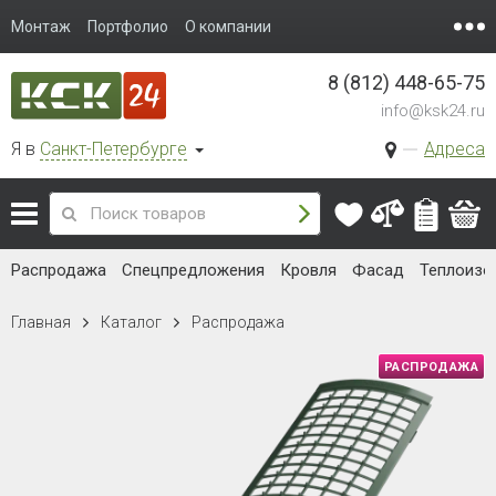
Монтаж
Портфолио
О компании
8 (812) 448-65-75
info@ksk24.ru
Я в
Санкт-Петербурге
Адреса
Распродажа
Спецпредложения
Кровля
Фасад
Теплоизо
Главная
Каталог
Распродажа
РАСПРОДАЖА