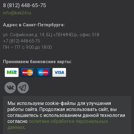
8 (812) 448-65-75
info@ksk24.ru
Адрес в
Санкт-Петербурге
:
ул. Софийская д. 14, БЦ «ЛЕНИНЕЦ», офис 518
+7 (812) 448-65-75
ПН — ПТ с 9:00 до 18:00
Принимаем банковские карты:
Мы используем cookie-файлы для улучшения
© 2005-2026 ООО «КСК». Сайт
https://ksk24.ru
создан
работы сайта. Продолжая использовать сайт, вы
исключительно в информационных целях и любая информация
соглашаетесь с использованием данной технологии
на сайте не является публичной офертой.
Политика в
согласно
политике обработки персональных
отношении персональных данных
данных
.