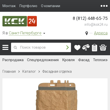
Монтаж
Портфолио
О компании
8 (812) 448-65-75
info@ksk24.ru
Я в
Санкт-Петербурге
Адреса
Распродажа
Спецпредложения
Кровля
Фасад
Теплоизо
Главная
Каталог
Фасадная отделка