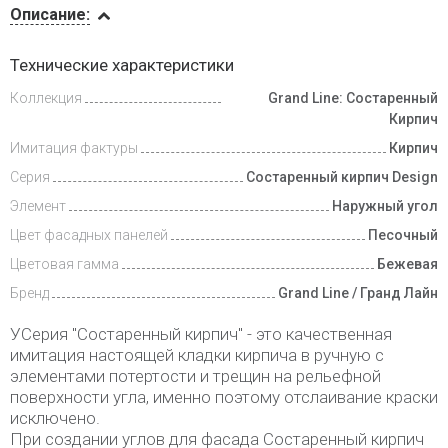
Описание:
Доставка
Технические характеристики
и оплата
Коллекция
Grand Line: Состаренный
Кирпич
Имитация фактуры
Кирпич
Серия
Состаренный кирпич Design
Элемент
Наружный угол
Цвет фасадных панелей
Песочный
Цветовая гамма
Бежевая
Бренд
Grand Line / Гранд Лайн
У
Серия "Состаренный кирпич" - это качественная
имитация настоящей кладки кирпича в ручную с
элементами потертости и трещин на рельефной
поверхности угла, именно поэтому отслаивание краски
исключено.
При создании углов для фасада Состаренный кирпич