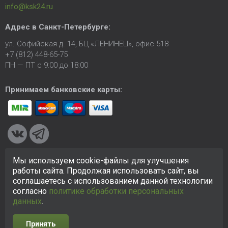
info@ksk24.ru
Адрес в
Санкт-Петербурге
:
ул. Софийская д. 14, БЦ «ЛЕНИНЕЦ», офис 518
+7 (812) 448-65-75
ПН — ПТ с 9:00 до 18:00
Принимаем банковские карты:
Мы используем cookie-файлы для улучшения
© 2005-2026 ООО «КСК». Сайт
https://ksk24.ru
создан
работы сайта. Продолжая использовать сайт, вы
исключительно в информационных целях и любая информация
соглашаетесь с использованием данной технологии
на сайте не является публичной офертой.
Политика в
согласно
политике обработки персональных
отношении персональных данных
данных
.
Принять