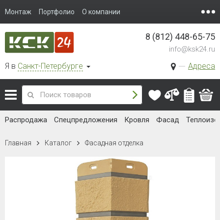
Монтаж
Портфолио
О компании
8 (812) 448-65-75
info@ksk24.ru
Я в
Санкт-Петербурге
Адреса
Распродажа
Спецпредложения
Кровля
Фасад
Теплоизо
Главная
Каталог
Фасадная отделка