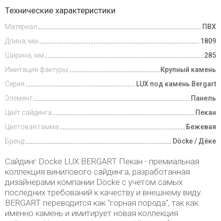
Видеообзоры
Технические характеристики
Материал
ПВХ
Доставка
и оплата
Длина, мм
1809
Ширина, мм
285
Имитация фактуры
Крупный камень
Серия
LUX под камень Bergart
Элемент
Панель
Цвет сайдинга
Пекан
Цветовая гамма
Бежевая
Бренд
Döcke / Дёке
Сайдинг Docke LUX BERGART Пекан - премиальная
коллекция винилового сайдинга, разработанная
дизайнерами компании Döcke с учетом самых
последних требований к качеству и внешнему виду.
BERGART переводится как "горная порода", так как
именно камень и имитирует новая коллекция