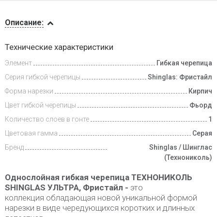
Описание
Описание:
Инструкции
Технические характеристики
Элемент
Гибкая черепица
Доставка
и оплата
Серия гибкой черепицы
Shinglas: Фристайл
Форма нарезки
Кирпич
Цвет гибкой черепицы
Фьорд
Количество слоев в гонте
1
Цветовая гамма
Серая
Бренд
Shinglas / Шинглас
(Технониколь)
Однослойная гибкая черепица ТЕХНОНИКОЛЬ
SHINGLAS УЛЬТРА, Фристайл -
это
коллекция обладающая новой уникальной формой
нарезки в виде чередующихся коротких и длинных