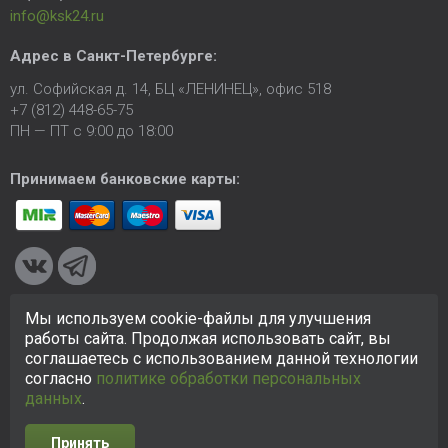
info@ksk24.ru
Адрес в
Санкт-Петербурге
:
ул. Софийская д. 14, БЦ «ЛЕНИНЕЦ», офис 518
+7 (812) 448-65-75
ПН — ПТ с 9:00 до 18:00
Принимаем банковские карты:
Мы используем cookie-файлы для улучшения
© 2005-2026 ООО «КСК». Сайт
https://ksk24.ru
создан
работы сайта. Продолжая использовать сайт, вы
исключительно в информационных целях и любая информация
соглашаетесь с использованием данной технологии
на сайте не является публичной офертой.
Политика в
согласно
политике обработки персональных
отношении персональных данных
данных
.
Принять