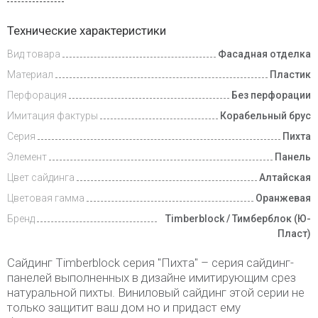
Инструкции
Технические характеристики
Вид товара
Фасадная отделка
Доставка
и оплата
Материал
Пластик
Перфорация
Без перфорации
Имитация фактуры
Корабельный брус
Серия
Пихта
Элемент
Панель
Цвет сайдинга
Алтайская
Цветовая гамма
Оранжевая
Бренд
Timberblock / Тимберблок (Ю-
Пласт)
Сайдинг Timberblock серия "Пихта" – серия сайдинг-
панелей выполненных в дизайне имитирующим срез
натуральной пихты. Виниловый сайдинг этой серии не
только защитит ваш дом но и придаст ему