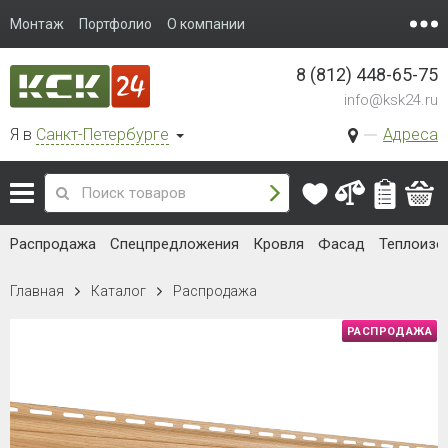
Монтаж
Портфолио
О компании
8 (812) 448-65-75
info@ksk24.ru
Я в
Санкт-Петербурге
Адреса
Распродажа
Спецпредложения
Кровля
Фасад
Теплоизо
Главная
Каталог
Распродажа
РАСПРОДАЖА