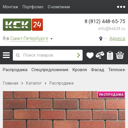
Монтаж
Портфолио
О компании
8 (812) 448-65-75
info@ksk24.ru
Я в
Санкт-Петербурге
Адреса
Распродажа
Спецпредложения
Кровля
Фасад
Теплоизо
Главная
Каталог
Распродажа
РАСПРОДАЖА