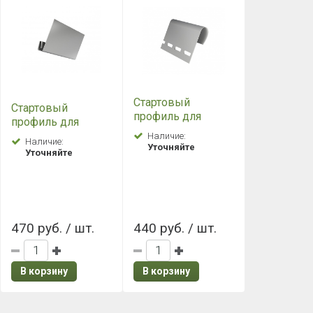
Стартовый
Стартовый
профиль для
профиль для
Фасадных панелей
Фасадных панелей
Наличие:
Наличие:
Grand Line 3.0
Уточняйте
Grand Line 2.0
Уточняйте
пластиковый
металлический
470 руб. / шт.
440 руб. / шт.
В корзину
В корзину