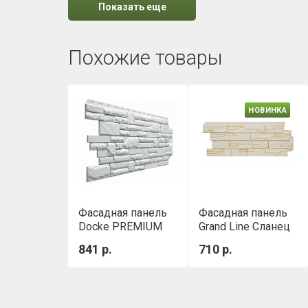
Показать еще
Похожие товары
НОВИНКА
Фасадная панель
Фасадная панель
Docke PREMIUM
Grand Line Сланец
STERN Навахо
Design Plus
841 р.
710 р.
Пшеница