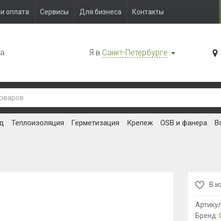
и оплата
Сервисы
Для бизнеса
Контакты
да
Я в
Санкт-Петербурге
д
Теплоизоляция
Герметизация
Крепеж
OSB и фанера
В
В и
Артику
Бренд: