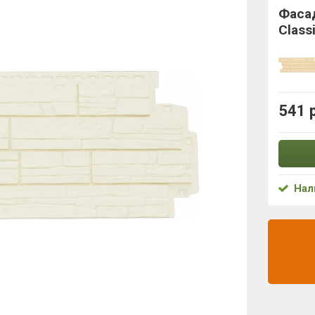
Фасад
Clas
541 
Нал