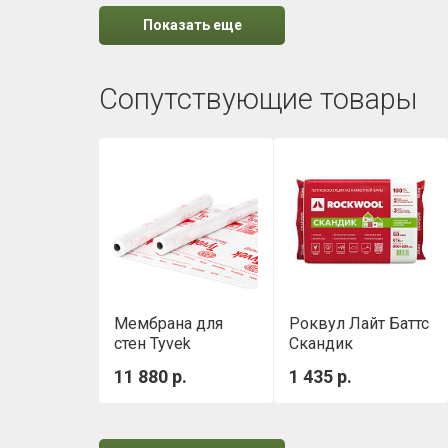
Показать еще
Сопутствующие товары
Мембрана для
Роквул Лайт Баттс
стен Tyvek
Скандик
Housewrap 1,5х50
(800х600х50мм)
11 880 р.
1 435 р.
м
0,288м3/уп