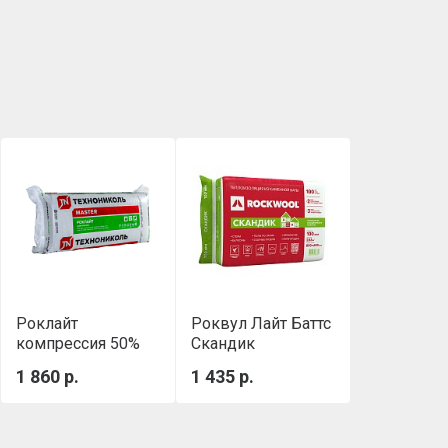
Роклайт
Роквул Лайт Баттс
компрессия 50%
Скандик
(1200х600х100 мм,
(800х600х100мм)
1 860 р.
1 435 р.
0.432 м3/уп)
0,288м3/уп