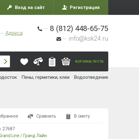
Вход на сайт
Регистрация
8 (812) 448-65-75
Адреса
info@ksk24.ru
КОРЗИНА ПУСТА
одосток
Пены, герметики, клеи
Водоотведение
збранное
Сравнить
В смету
л:
27687
Grand Line / Гранд Лайн