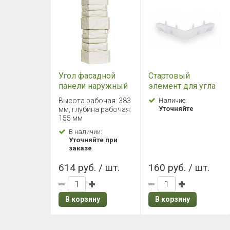
Угол фасадной
Стартовый
панели наружный
элемент для угла
Сланец Classic
фасадной панели
Высота рабочая: 383
Наличие:
Молочный
Grand Line (Гранд
Уточняйте
мм, глубина рабочая:
Лайн)
155 мм
В наличии:
Уточняйте при
заказе
614 руб. / шт.
160 руб. / шт.
В корзину
В корзину