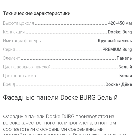
Доставка
Технические характеристики
и оплата
Высота цоколя
420-450 мм
Коллекция
Docke: Burg
Имитация фактуры
Крупный камень
Серия
PREMIUM Burg
Элемент
Панель
Цвет фасадных панелей
Белый
Цветовая гамма
Белая
Бренд
Döcke / Дёке
Фасадные панели Docke BURG Белый
Фасадные панели Docke BURG производятся из
высококачественного полипропилена, в полном
соответствии с основными современными