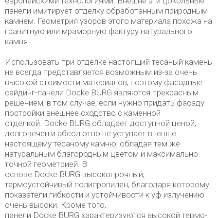
европейскими технологиями. Внешне эти цокольные
панели имитирует отделку обработанным природным
камнем. Геометрия узоров этого материала похожа на
гранитную или мраморную фактуру натурального
камня.
Использовать при отделке настоящий тесаный камень
не всегда представляется возможным из-за очень
высокой стоимости материалов, поэтому фасадные
сайдинг-панели Docke BURG являются прекрасным
решением, в том случае, если нужно придать фасаду
постройки внешнее сходство с каменной
отделкой. Docke BURG обладает доступной ценой,
долговечен и абсолютно не уступает внешне
настоящему тесаному камню, обладая тем же
натуральным благородным цветом и максимально
точной геометрией. В
основе Docke BURG высокопрочный,
термоустойчивый полипропилен, благодаря которому
показатели гибкости и устойчивости к уф-излучению
очень высоки. Кроме того,
панели Docke BURG характеризуются высокой термо-