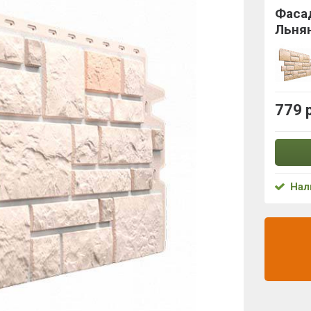
Фаса
Льня
779 
Нал