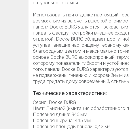
натурального камня.
Использовать при отделке настоящий теса
возможным из-за очень высокой стоимост
панели Docke BURG являются прекрасным 
придать фасаду постройки внешнее сходс
отделкой. Docke BURG обладает доступной
уступает внешне настоящему тесаному ка
благородным цветом и максимально точно
основе Docke BURG высокопрочный, термо
которому показатели гибкости и устойчив
того, панели Docke BURG характеризуются
не подвержены гниению и коррозийным и
труда придать дому современный, стильн
Технические характеристики:
Серия: Docke BURG
Цвет: Льняной (имитация обработанного 
Полезная длина: 946 мм
Полезная ширина: 445 мм
Полезная площадь панели: 0,42 м²