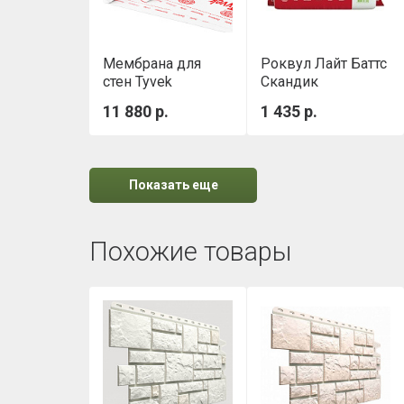
Мембрана для
Роквул Лайт Баттс
стен Tyvek
Скандик
Housewrap 1,5х50
(800х600х50мм)
11 880 р.
1 435 р.
м
0,288м3/уп
Показать еще
Похожие товары