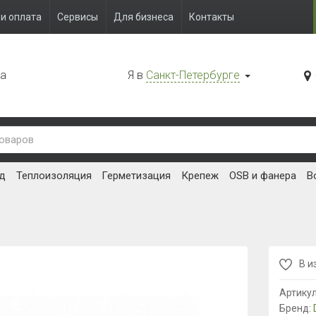
и оплата
Сервисы
Для бизнеса
Контакты
да
Я в
Санкт-Петербурге
д
Теплоизоляция
Герметизация
Крепеж
OSB и фанера
В
В и
Артику
Бренд: