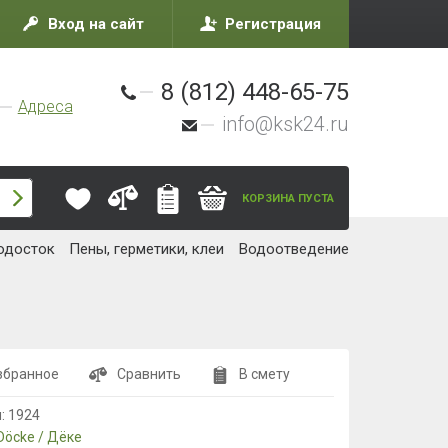
Вход на сайт
Регистрация
8 (812) 448-65-75
Адреса
info@ksk24.ru
КОРЗИНА ПУСТА
одосток
Пены, герметики, клеи
Водоотведение
збранное
Сравнить
В смету
л:
1924
Döcke / Дёке