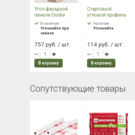
Угол фасадной
Стартовый
панели Docke
угловой профиль
PREMIUM BURG
Docke BURG
В наличии:
Наличие:
льняной
Уточняйте при
Уточняйте
заказе
757 руб. / шт.
114 руб. / шт.
В корзину
В корзину
Сопутствующие товары