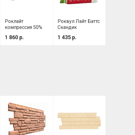
Роклайт
Роквул Лайт Баттс
компрессия 50%
Скандик
(1200х600х100 мм,
(800х600х100мм)
1 860 р.
1 435 р.
0.432 м3/уп)
0,288м3/уп