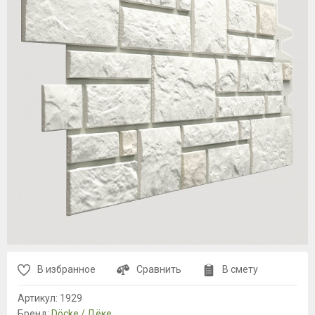
В избранное
Сравнить
В смету
Артикул:
1929
Бренд:
Döcke / Дёке