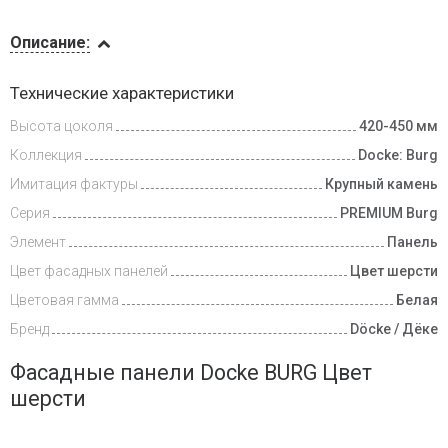
Описание
Описание:
Доставка
Технические характеристики
и оплата
Высота цоколя
420-450 мм
Коллекция
Docke: Burg
Имитация фактуры
Крупный камень
Серия
PREMIUM Burg
Элемент
Панель
Цвет фасадных панелей
Цвет шерсти
Цветовая гамма
Белая
Бренд
Döcke / Дёке
Фасадные панели Docke BURG Цвет
шерсти