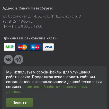
Адрес в
Санкт-Петербурге
:
ул. Софийская д. 14, БЦ «ЛЕНИНЕЦ», офис 518
+7 (812) 448-65-75
ПН — ПТ с 9:00 до 18:00
Принимаем банковские карты:
Мы используем cookie-файлы для улучшения
© 2005-2026 ООО «КСК». Сайт
https://ksk24.ru
создан
работы сайта. Продолжая использовать сайт, вы
исключительно в информационных целях и любая информация
соглашаетесь с использованием данной технологии
на сайте не является публичной офертой.
Политика в
согласно
политике обработки персональных
отношении персональных данных
данных
.
Принять
Разработка сайта