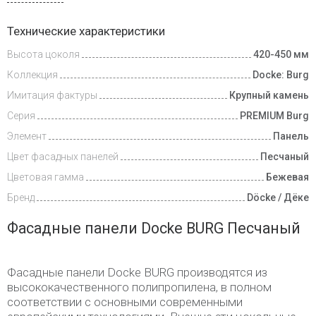
Доставка
Технические характеристики
и оплата
Высота цоколя
420-450 мм
Коллекция
Docke: Burg
Имитация фактуры
Крупный камень
Серия
PREMIUM Burg
Элемент
Панель
Цвет фасадных панелей
Песчаный
Цветовая гамма
Бежевая
Бренд
Döcke / Дёке
Фасадные панели Docke BURG Песчаный
Фасадные панели Docke BURG производятся из
высококачественного полипропилена, в полном
соответствии с основными современными