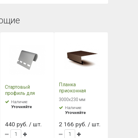
ющие
Планка
Стартовый
приоконная
профиль для
широкая 7/8" Grand
Фасадных панелей
3000х230 мм
Наличие:
Line (Гранд Лайн)
Grand Line 3.0
Уточняйте
Наличие:
Темный дуб
пластиковый
Уточняйте
440 руб. / шт.
2 166 руб. / шт.