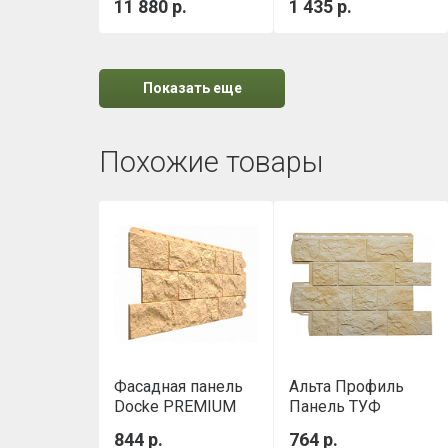
11 880 р.
1 435 р.
м
0,288м3/уп
Показать еще
Похожие товары
Фасадная панель
Альта Профиль
Docke PREMIUM
Панель ТУФ
FELS Слоновая
(Новозеландский),
844 р.
764 р.
кость
0,796 х 0,591 м