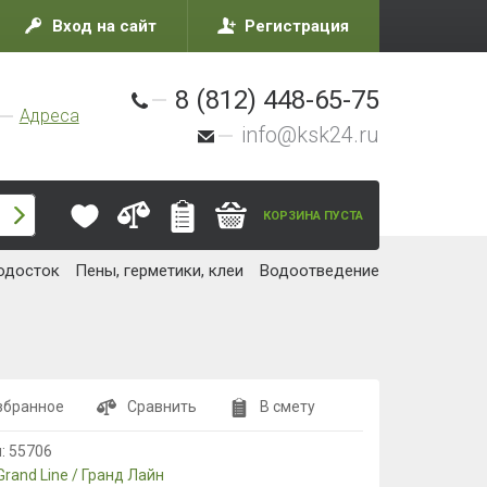
Вход на сайт
Регистрация
8 (812) 448-65-75
Адреса
info@ksk24.ru
КОРЗИНА ПУСТА
одосток
Пены, герметики, клеи
Водоотведение
збранное
Сравнить
В смету
л:
55706
Grand Line / Гранд Лайн