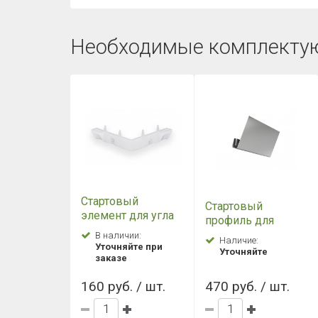
Необходимые комплекту
Стартовый
Стартовый
элемент для угла
профиль для
фасадной панели
Фасадных панелей
В наличии:
Наличие:
Grand Line (Гранд
Уточняйте при
Grand Line 2.0
Уточняйте
Лайн)
заказе
металлический
160 руб. / шт.
470 руб. / шт.