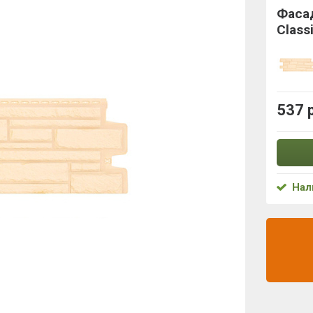
Фасад
Class
537 
Нал