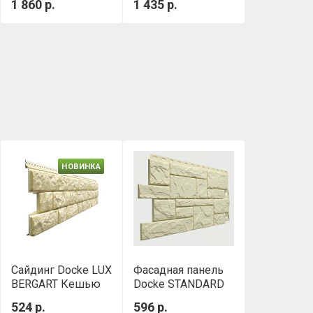
1 860 р.
1 435 р.
0.432 м3/уп)
0,288м3/уп
НОВИНКА
Сайдинг Docke LUX
Фасадная панель
BERGART Кешью
Docke STANDARD
СЛАНЕЦ Шамони
524 р.
596 р.