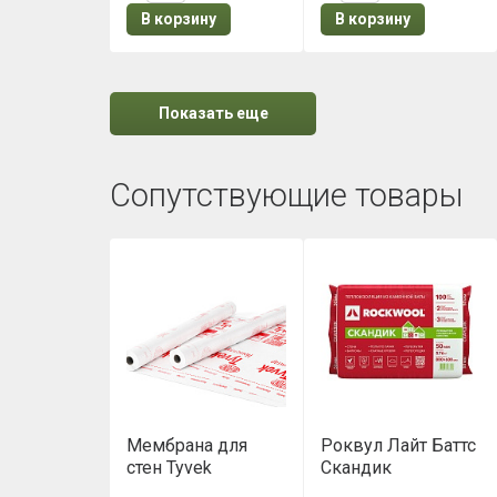
В корзину
В корзину
Показать еще
Сопутствующие товары
Мембрана для
Роквул Лайт Баттс
стен Tyvek
Скандик
Housewrap 1,5х50
(800х600х50мм)