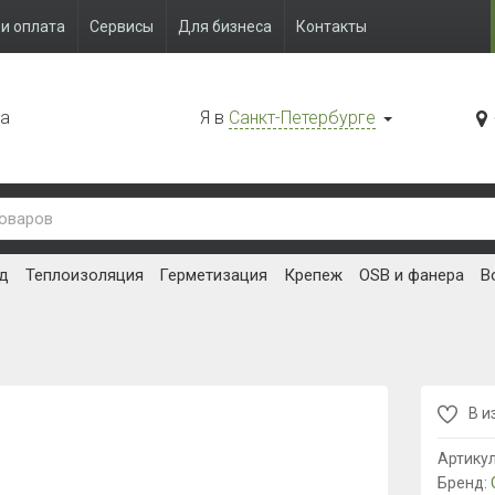
и оплата
Сервисы
Для бизнеса
Контакты
да
Я в
Санкт-Петербурге
д
Теплоизоляция
Герметизация
Крепеж
OSB и фанера
В
В и
Артику
Бренд: