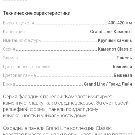
Доставка
Технические характеристики
и оплата
Высота цоколя
400-420 мм
Коллекция
Grand Line: Камелот
Имитация фактуры
Крупный камень
Серия
Камелот Classic
Элемент
Панель
Цвет фасадных панелей
Бежевый
Цветовая гамма
Бежевая
Бренд
Grand Line / Гранд Лайн
Серия фасадных панелей "Камелот" имитирует
каменную кладку, как в средневековье. За счет своей
рельефной формы, панель придаст дому
изысканность и уникальность дому.
Фасадные панели Grand Line коллекции Classic
красятся вместе со швом в один цвет, именно поэтому