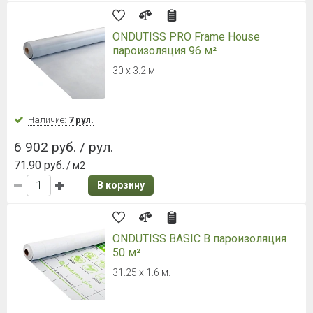
ИЗОСПАН RS армированная паро-
гидроизоляция
1,6х43,75 м, 70 м2
Наличие:
Уточняйте
5 067 руб. / рул.
72.39 руб.
/ м2
В корзину
ИЗОСПАН D паро-гидроизоляция
повышенной прочности
1,6х43,75 м; 70 м2
Наличие:
Уточняйте