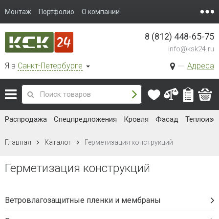
NICOBAND (Никобенд) 10000*300
мм коричневый
Ширина 30 см
Наличие:
Уточняйте
3 236 руб. / шт.
В корзину
NICOBAND (Никобенд)
10000*200мм серебристый
Ширина 20 см
Наличие:
Уточняйте
2 076 руб. / шт.