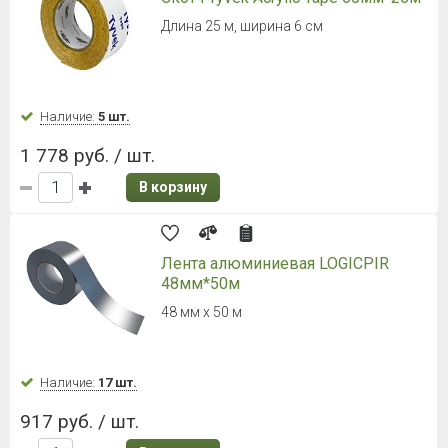
Наличие:
Уточняйте
1 164 руб. / лист
В корзину
Универсальная односторонняя
клейкая лента Rothoblaas FLEXI
BAND
100ммх25м
Наличие:
Уточняйте
2 243 руб. / шт.
В корзину
НОВИНКА
Техноэласт Фундамент Фикс