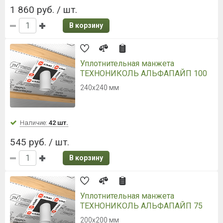
3 236 руб. / шт.
В корзину
Техноэласт АКУСТИК С Б350
В рулоне 10 кв. метров
Наличие:
Уточняйте
4 542 руб. / рул.
454.20 руб.
/ м²
В корзину
NICOBAND (Никобенд) 10000*100
мм серая
Ширина 10 см