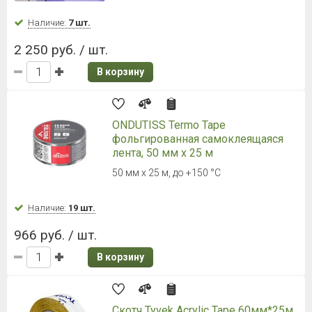
В корзину
Ветро-влагоизоляционная плита
Белтермо TOP, шип-паз 20 мм
2490х590х20 мм
Наличие:
Уточняйте
940 руб. / лист
В корзину
Ветро-влагоизоляционная плита
Белтермо TOP, шип-паз 25 мм
2490х590х25 мм