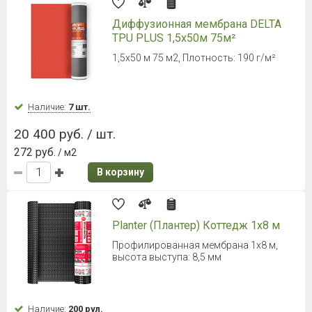
Наличие:
Уточняйте
9 000 руб. / рул.
120 руб.
/ м2
В корзину
ONDUTISS PRO AM 150
супердиффузионная мембрана 75
м²
1,5х50 м, 75 м2. Страна-производитель:
Россия
Наличие:
Уточняйте
9 743 руб. / рул.
129.91 руб.
/ м2
В корзину