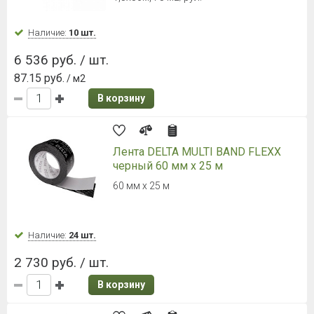
ONDUTISS SMART А ветрозащита
30 м²
1,5х20 м, 30 м2. Страна-производитель:
Россия
Наличие:
Уточняйте
1 716 руб. / рул.
57.20 руб.
/ м2
В корзину
ONDUTISS PRO AM 130
супердиффузионная мембрана 75
м²
1,5х50 м, 75 м2. Страна-производитель:
Россия