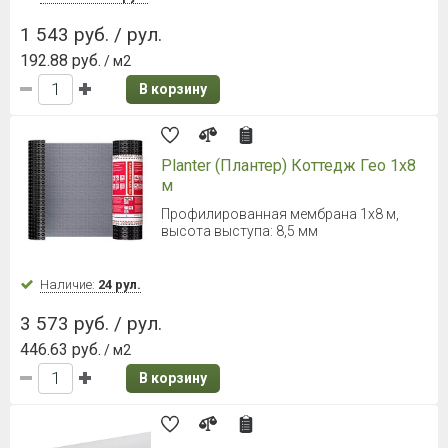
ONDUTISS Fix Tape односторонняя
лента из синтетического каучука,
50 мм х 50 м
50 мм х 50 м.
Наличие:
Уточняйте
1 132 руб. / шт.
В корзину
ONDUTISS PRO B пароизоляция 75
м²
50 х 1.5 м.
Наличие:
Уточняйте
7 125 руб. / рул.