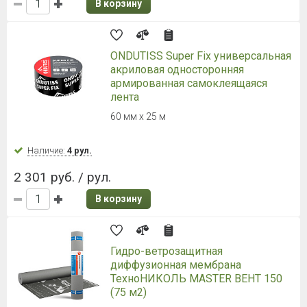
Материал рулонный
гидроизоляционный
битумосодержащий.
Наличие:
Уточняйте
4 758 руб. / рул.
475.80 руб.
/ м2
В корзину
НОВИНКА
Техноэласт Фундамент ЭПП
Материал рулонный
гидроизоляционный
битумосодержащий.
Наличие:
Уточняйте
4 836 руб. / рул.
483.60 руб.
/ м2