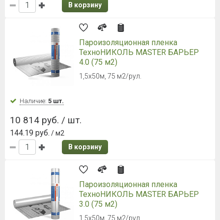
битумосодержащий.
Наличие:
Уточняйте
5 662 руб. / рул.
566.20 руб.
/ м2
В корзину
НОВИНКА
Звукоизоляционная плита
Белтермо Акустик 2700 х 1200 х 10
мм
2700х1200х10 мм
Наличие:
Уточняйте
1 242 руб. / шт.
В корзину