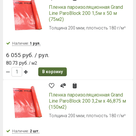
мембрана
1,6х43,75 м; 70 м2
Наличие:
Уточняйте
10 220 руб. / рул.
146 руб.
/ м2
В корзину
ИЗОСПАН АМ гидро-
ветрозащитная паропроницаемая
мембрана
1,6х43,75 м; 70 м2
Наличие:
Уточняйте
7 210 руб. / рул.
103 руб.
/ м2