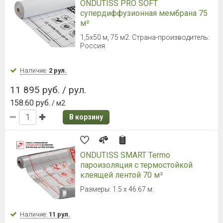
95 руб.
/ м2
В корзину
2
3
4
5
6
7
8
Не знаете, что вам больше
подойдет?
Оставьте заявку на бесплатную
консультацию
В течение 30 минут вы получите индивидуальную
консультацию по подбору стройматериалов!