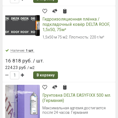
диффузионная мембрана
ТехноНИКОЛЬ Альфа ТОП
50 х 1,5 м(75 м2)
Наличие:
Уточняйте
25 029 руб. / рул.
333.64 руб.
/ м2
В корзину
Универсальный скотч DELTA MULTI
BAND M 100 (100мм)
100 мм х 25 м
Наличие:
Уточняйте
5 670 руб. / рул.