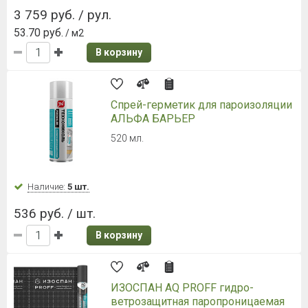
Имя*:
Телефон*:
Нажимая кнопку, я даю свое согласие на обработку моих
персональных данных в соответствии с законом № 152-ФЗ
«О персональных данных» от 27.07.2006 и принимаю условия
пользовательского соглашения
, а также условия
политики обработки
персональных данных
.
ОТПРАВИТЬ