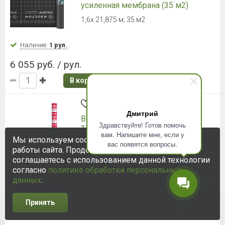
Широкий ассортимент
Быстрая доставка
Дисконтная система
Качественный сервис
Дмитрий
КАТАЛОГ
ПОРТФОЛИО
АКЦИИ
О КОМПАНИИ
Здравствуйте! Готов помочь
вам. Напишите мне, если у
Мы используем cookie-файлы для улучшения
вас появятся вопросы.
работы сайта. Продолжая использовать сайт, вы
соглашаетесь с использованием данной технологии
согласно
политике обработки персональных
данных
.
8 (812) 448-65-75
Принять
info@ksk24.ru