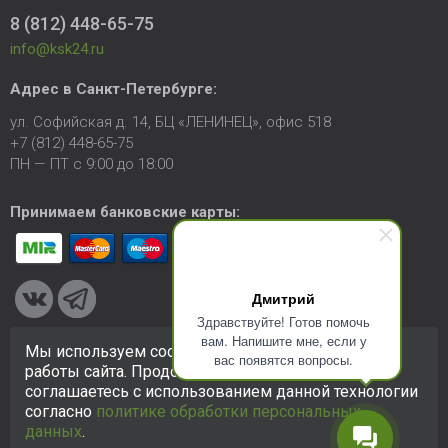
8 (812) 448-65-75
info@ksk24.ru
Адрес в
Санкт-Петербурге
:
ул. Софийская д. 14, БЦ «ЛЕНИНЕЦ», офис 518
+7 (812) 448-65-75
ПН — ПТ с 9:00 до 18:00
Принимаем банковские карты:
Дмитрий
Здравствуйте! Готов помочь
вам. Напишите мне, если у
Мы используем cookie-файлы для улучшения
вас появятся вопросы.
© 2005-2026 ООО «КСК». Сайт
https://ksk24.ru
создан
работы сайта. Продолжая использовать сайт, вы
исключительно в информационных целях и любая информация
соглашаетесь с использованием данной технологии
на сайте не является публичной офертой.
Политика в
согласно
политике обработки персональных
отношении персональных данных
данных
.