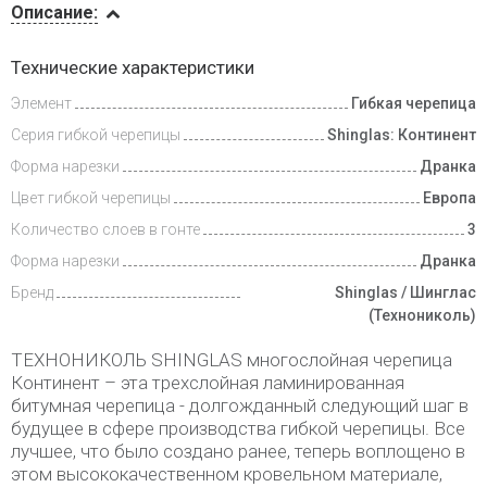
Описание:
Инструкции
Технические характеристики
Элемент
Гибкая черепица
Видеообзоры
Серия гибкой черепицы
Shinglas: Континент
Доставка
Форма нарезки
Дранка
и оплата
Цвет гибкой черепицы
Европа
Количество слоев в гонте
3
Форма нарезки
Дранка
Бренд
Shinglas / Шинглас
(Технониколь)
ТЕХНОНИКОЛЬ SHINGLAS многослойная черепица
Континент – этa трехслойная ламинированная
битумная черепица - долгожданный следующий шаг в
будущее в сфере производства гибкой черепицы. Все
лучшее, что было создано ранее, теперь воплощено в
этом высококачественном кровельном материале,