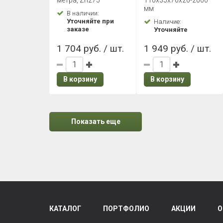
метра, Zn275
110х35х70х20-2000
Rooftop Бархат
мм
В наличии:
Zn275
Уточняйте при
Наличие:
заказе
Уточняйте
1 704 руб. / шт.
1 949 руб. / шт.
В корзину
В корзину
Показать еще
КАТАЛОГ
ПОРТФОЛИО
АКЦИИ
О