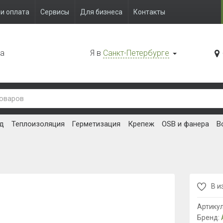
и оплата
Сервисы
Для бизнеса
Контакты
да
Я в
Санкт-Петербурге
д
Теплоизоляция
Герметизация
Крепеж
OSB и фанера
В
В и
Артику
Бренд: