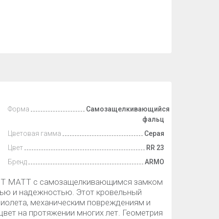
Форма
Самозащелкивающийся
фальц
Цветовая гамма
Серая
Цвет
RR 23
Бренд
ARMO
 BT MATT с самозащелкивающимся замком
ью и надежностью. Этот кровельный
фиолета, механическим повреждениям и
 цвет на протяжении многих лет. Геометрия