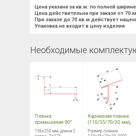
Цена указана за кв.м. по полной ширин
Цена действительна при заказе от 70 к
При заказе до 70 кв.м действует нацен
Упаковка не входит в цену изделия
Необходимые комплекту
Планка
Карнизная планка
примыкания 90°
(110/35/70/20 мм),
(136/250 мм),
длина 2 метра
136х250 мм, длина 2
Размер планки:
длина 2 метра
GreenCoat Pural BT