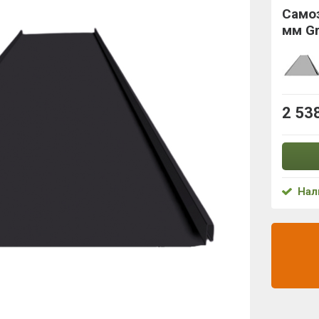
Само
мм Gr
2 53
Нал