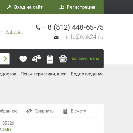
Вход на сайт
Регистрация
8 (812) 448-65-75
Адреса
info@ksk24.ru
КОРЗИНА ПУСТА
одосток
Пены, герметики, клеи
Водоотведение
збранное
Сравнить
В смету
л:
85329
ARMO