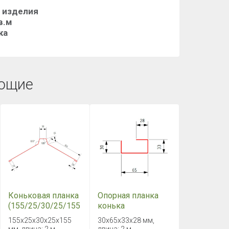
е изделия
в.м
ка
ющие
Коньковая планка
Опорная планка
(155/25/30/25/155
конька
мм), длина 2 метра
(30/65/33/28 мм),
155х25х30х25х155
30х65х33х28 мм,
GreenCoat Pural BT
длина 2 метра