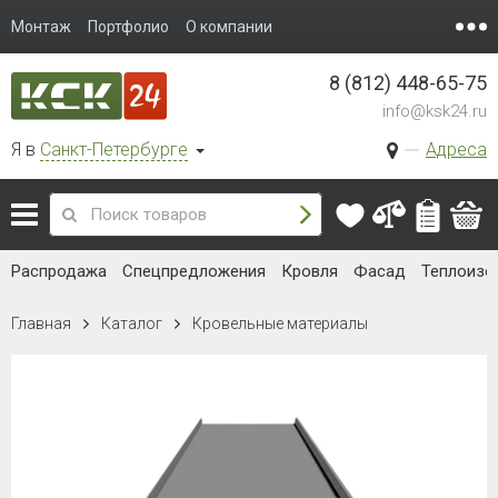
Монтаж
Портфолио
О компании
8 (812) 448-65-75
info@ksk24.ru
Я в
Санкт-Петербурге
Адреса
Распродажа
Спецпредложения
Кровля
Фасад
Теплоизо
Главная
Каталог
Кровельные материалы