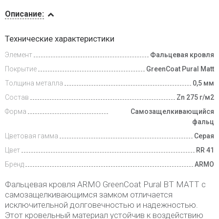
Описание
Описание:
Доставка
Технические характеристики
и оплата
Элемент
Фальцевая кровля
Покрытие
GreenCoat Pural Matt
Толщина металла
0,5 мм
Состав
Zn 275 г/м2
Форма
Самозащелкивающийся
фальц
Цветовая гамма
Серая
Цвет
RR 41
Бренд
ARMO
Фальцевая кровля ARMO GreenCoat Pural BT MATT с
самозащелкивающимся замком отличается
исключительной долговечностью и надежностью.
Этот кровельный материал устойчив к воздействию