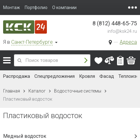
Монтаж
Портфолио
О компании
8 (812) 448-65-75
info@ksk24.ru
Я в
Санкт-Петербурге
Адреса
Распродажа
Спецпредложения
Кровля
Фасад
Теплоизо
Главная
Каталог
Водосточные системы
Пластиковый водосток
Пластиковый водосток
Медный водосток