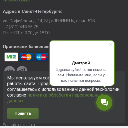
Адрес в
Санкт-Петербурге
:
ул. Софийская д. 14, БЦ «ЛЕНИНЕЦ», офис 518
+7 (812) 448-65-75
ПН — ПТ с 9:00 до 18:00
Принимаем банковские карты:
Дмитрий
Здравствуйте! Готов помочь
вам. Напишите мне, если у
Мы используем cookie-файлы для улучшения
вас появятся вопросы.
работы сайта. Продолжая использовать сайт, вы
соглашаетесь с использованием данной технологии
© 2005-2026 ООО «КСК». Сайт
https://ksk24.ru
создан
исключительно в информационных целях и любая информация
согласно
политике обработки персональных
на сайте не является публичной офертой.
Политика в
данных
.
отношении персональных данных
Принять
Разработка сайта