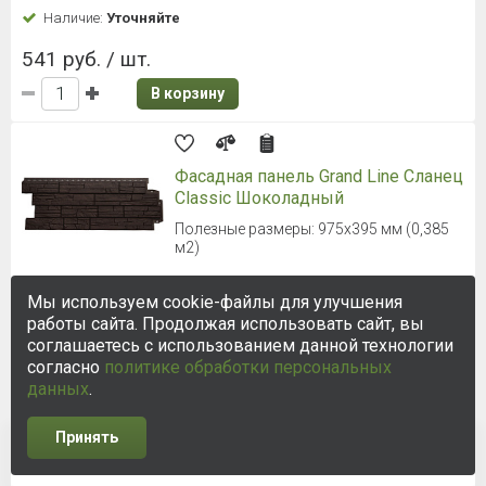
Наличие:
Уточняйте
541 руб. / шт.
В корзину
Фасадная панель Grand Line Сланец
Classic Шоколадный
Полезные размеры: 975х395 мм (0,385
м2)
Мы используем cookie-файлы для улучшения
Наличие:
Уточняйте
работы сайта. Продолжая использовать сайт, вы
541 руб. / шт.
соглашаетесь с использованием данной технологии
согласно
политике обработки персональных
В корзину
данных
.
Принять
4
5
6
7
Фасадная панель Grand Line Сланец
Classic Графит