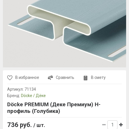
В избранное
Сравнить
В смету
Артикул:
71134
Бренд:
Döcke / Дёке
Döcke PREMIUM (Деке Премиум) H-
профиль (Голубика)
736 руб.
/ шт.