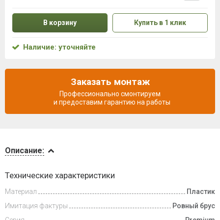
В корзину
Купить в 1 клик
Наличие: уточняйте
Заказать монтаж
Профессионально смонтируем
и предоставим гарантию на работы
Описание
Описание:
Доставка
Технические характеристики
и оплата
Материал
Пластик
Имитация фактуры
Ровный брус
Серия
Premium