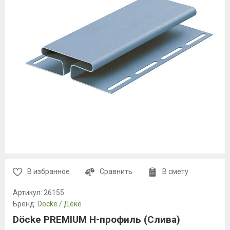
В избранное
Сравнить
В смету
Артикул:
26155
Бренд:
Döcke / Дёке
Döcke PREMIUM H-профиль (Слива)