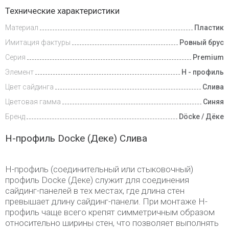
Доставка
Технические характеристики
и оплата
Материал
Пластик
Имитация фактуры
Ровный брус
Серия
Premium
Элемент
Н - профиль
Цвет сайдинга
Слива
Цветовая гамма
Синяя
Бренд
Döcke / Дёке
H-профиль Docke (Деке) Слива
H-профиль (соединительный или стыковочный)
профиль Docke (Деке) служит для соединения
сайдинг-панелей в тех местах, где длина стен
превышает длину сайдинг-панели. При монтаже H-
профиль чаще всего крепят симметричным образом
относительно ширины стен, что позволяет выполнять