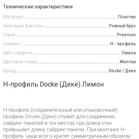
Доставка
Технические характеристики
и оплата
Материал
Пластик
Имитация фактуры
Ровный брус
Серия
Premium
Элемент
Н - профиль
Цвет сайдинга
Лимон
Цветовая гамма
Желтая
Бренд
Döcke / Дёке
H-профиль Docke (Деке) Лимон
H-профиль (соединительный или стыковочный)
профиль Docke (Деке) служит для соединения
сайдинг-панелей в тех местах, где длина стен
превышает длину сайдинг-панели. При монтаже H-
профиль чаще всего крепят симметричным образом