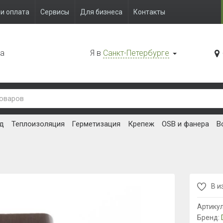
и оплата
Сервисы
Для бизнеса
Контакты
да
Я в
Санкт-Петербурге
д
Теплоизоляция
Герметизация
Крепеж
OSB и фанера
В
В и
Артику
Бренд: