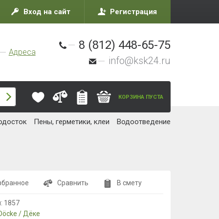
Вход на сайт
Регистрация
8 (812) 448-65-75
Адреса
info@ksk24.ru
КОРЗИНА ПУСТА
одосток
Пены, герметики, клеи
Водоотведение
збранное
Сравнить
В смету
л:
1857
Döcke / Дёке