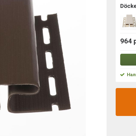
Döck
964 
Нал