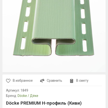
В избранное
Сравнить
В смету
Артикул:
1849
Бренд:
Döcke / Дёке
Döcke PREMIUM H-профиль (Киви)