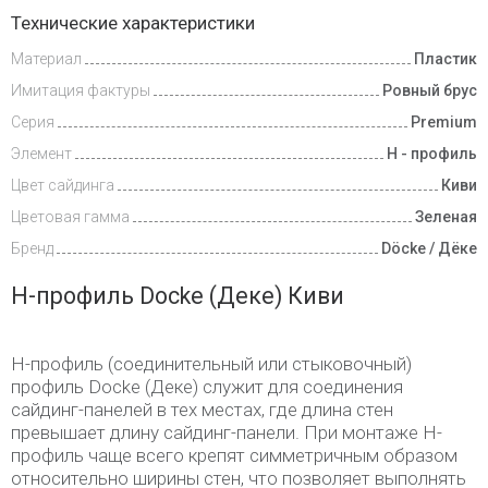
Доставка
Технические характеристики
и оплата
Материал
Пластик
Имитация фактуры
Ровный брус
Серия
Premium
Элемент
Н - профиль
Цвет сайдинга
Киви
Цветовая гамма
Зеленая
Бренд
Döcke / Дёке
H-профиль Docke (Деке) Киви
H-профиль (соединительный или стыковочный)
профиль Docke (Деке) служит для соединения
сайдинг-панелей в тех местах, где длина стен
превышает длину сайдинг-панели. При монтаже H-
профиль чаще всего крепят симметричным образом
относительно ширины стен, что позволяет выполнять