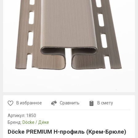
В избранное
Сравнить
В смету
Артикул:
1850
Бренд:
Döcke / Дёке
Döcke PREMIUM H-профиль (Крем-Брюле)