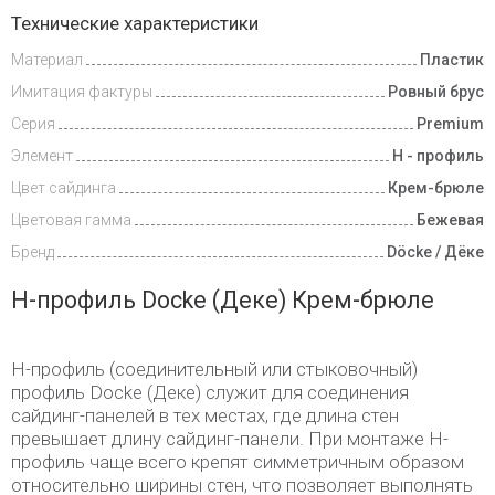
Доставка
Технические характеристики
и оплата
Материал
Пластик
Имитация фактуры
Ровный брус
Серия
Premium
Элемент
Н - профиль
Цвет сайдинга
Крем-брюле
Цветовая гамма
Бежевая
Бренд
Döcke / Дёке
H-профиль Docke (Деке) Крем-брюле
H-профиль (соединительный или стыковочный)
профиль Docke (Деке) служит для соединения
сайдинг-панелей в тех местах, где длина стен
превышает длину сайдинг-панели. При монтаже H-
профиль чаще всего крепят симметричным образом
относительно ширины стен, что позволяет выполнять