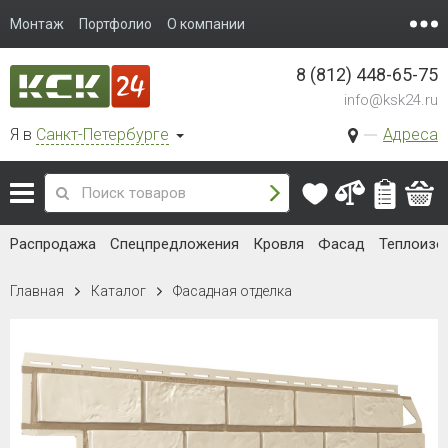
Монтаж
Портфолио
О компании
8 (812) 448-65-75
info@ksk24.ru
Я в
Санкт-Петербурге
Адреса
Распродажа
Спецпредложения
Кровля
Фасад
Теплоизо
Главная
Каталог
Фасадная отделка