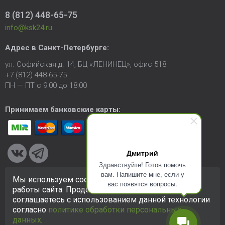
8 (812) 448-65-75
info@ksk24.ru
Адрес в
Санкт-Петербурге
:
ул. Софийская д. 14, БЦ «ЛЕНИНЕЦ», офис 518
+7 (812) 448-65-75
ПН — ПТ с 9:00 до 18:00
Принимаем банковские карты:
Дмитрий
Здравствуйте! Готов помочь
вам. Напишите мне, если у
Мы используем cookie-файлы для улучшения
вас появятся вопросы.
© 2005-2026 ООО «КСК». Сайт
https://ksk24.ru
создан
работы сайта. Продолжая использовать сайт, вы
исключительно в информационных целях и любая информация
соглашаетесь с использованием данной технологии
на сайте не является публичной офертой.
Политика в
согласно
политике обработки персональных
отношении персональных данных
данных
.