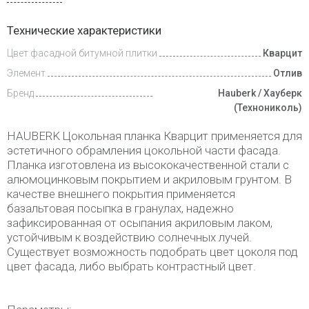
Доставка
Технические характеристики
и оплата
Цвет фасадной битумной плитки
Кварцит
Элемент
Отлив
Бренд
Hauberk / Хауберк
(Технониколь)
HAUBERK Цокольная планка Кварцит применяется для
эстетичного обрамления цокольной части фасада.
Планка изготовлена из высококачественной стали с
алюмоцинковым покрытием и акриловым грунтом. В
качестве внешнего покрытия применяется
базальтовая посыпка в гранулах, надежно
зафиксированная от осыпания акриловым лаком,
устойчивым к воздействию солнечных лучей.
Существует возможность подобрать цвет цоколя под
цвет фасада, либо выбрать контрастный цвет.