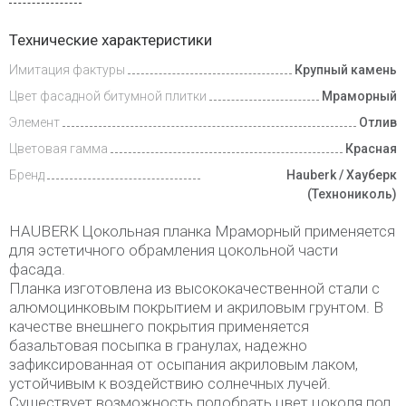
Доставка
Технические характеристики
и оплата
Имитация фактуры
Крупный камень
Цвет фасадной битумной плитки
Мраморный
Элемент
Отлив
Цветовая гамма
Красная
Бренд
Hauberk / Хауберк
(Технониколь)
HAUBERK Цокольная планка Мраморный применяется
для эстетичного обрамления цокольной части
фасада.
Планка изготовлена из высококачественной стали с
алюмоцинковым покрытием и акриловым грунтом. В
качестве внешнего покрытия применяется
базальтовая посыпка в гранулах, надежно
зафиксированная от осыпания акриловым лаком,
устойчивым к воздействию солнечных лучей.
Существует возможность подобрать цвет цоколя под