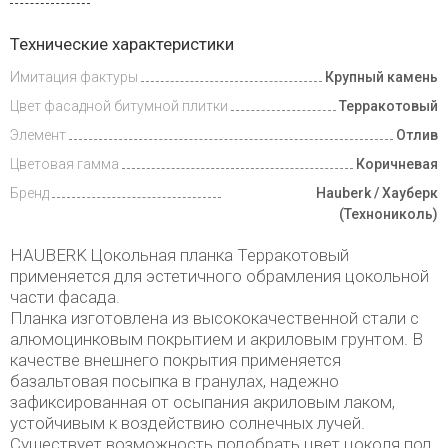
Доставка
Технические характеристики
и оплата
Имитация фактуры
Крупный камень
Цвет фасадной битумной плитки
Терракотовый
Элемент
Отлив
Цветовая гамма
Коричневая
Бренд
Hauberk / Хауберк
(Технониколь)
HAUBERK Цокольная планка Терракотовый
применяется для эстетичного обрамления цокольной
части фасада.
Планка изготовлена из высококачественной стали с
алюмоцинковым покрытием и акриловым грунтом. В
качестве внешнего покрытия применяется
базальтовая посыпка в гранулах, надежно
зафиксированная от осыпания акриловым лаком,
устойчивым к воздействию солнечных лучей.
Существует возможность подобрать цвет цоколя под