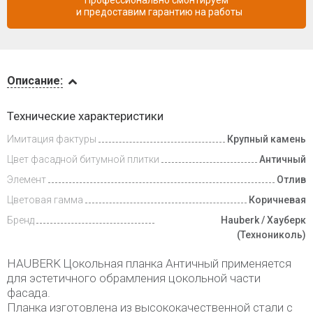
Профессионально смонтируем
и предоставим гарантию на работы
Описание
Описание:
Доставка
Технические характеристики
и оплата
Имитация фактуры
Крупный камень
Цвет фасадной битумной плитки
Античный
Элемент
Отлив
Цветовая гамма
Коричневая
Бренд
Hauberk / Хауберк
(Технониколь)
HAUBERK Цокольная планка Античный применяется
для эстетичного обрамления цокольной части
фасада.
Планка изготовлена из высококачественной стали с