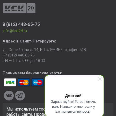
8 (812) 448-65-75
info@ksk24.ru
Адрес в
Санкт-Петербурге
:
ул. Софийская д. 14, БЦ «ЛЕНИНЕЦ», офис 518
+7 (812) 448-65-75
ПН — ПТ с 9:00 до 18:00
Принимаем банковские карты:
Дмитрий
Здравствуйте! Готов помочь
вам. Напишите мне, если у
Мы используем cookie-файлы для улучшения
вас появятся вопросы.
© 2005-2026 ООО «КСК». Сайт
https://ksk24.ru
создан
работы сайта. Продолжая использовать сайт, вы