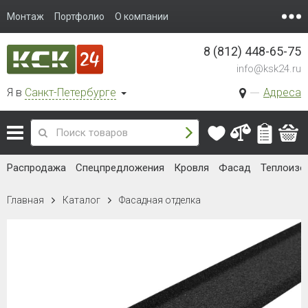
Монтаж
Портфолио
О компании
8 (812) 448-65-75
info@ksk24.ru
Я в
Санкт-Петербурге
Адреса
Распродажа
Спецпредложения
Кровля
Фасад
Теплоизо
Главная
Каталог
Фасадная отделка