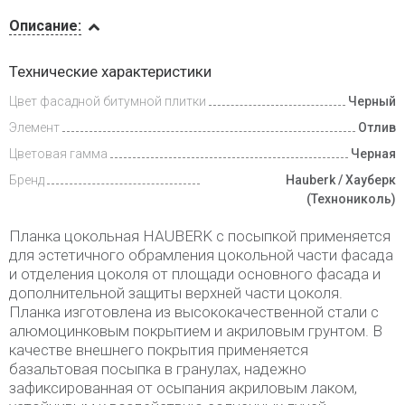
Описание
Описание:
Доставка
Технические характеристики
и оплата
Цвет фасадной битумной плитки
Черный
Элемент
Отлив
Цветовая гамма
Черная
Бренд
Hauberk / Хауберк
(Технониколь)
Планка цокольная HAUBERK с посыпкой применяется
для эстетичного обрамления цокольной части фасада
и отделения цоколя от площади основного фасада и
дополнительной защиты верхней части цоколя.
Планка изготовлена из высококачественной стали с
алюмоцинковым покрытием и акриловым грунтом. В
качестве внешнего покрытия применяется
базальтовая посыпка в гранулах, надежно
зафиксированная от осыпания акриловым лаком,