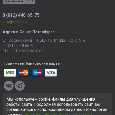
8 (812) 448-65-75
info@ksk24.ru
Адрес в
Санкт-Петербурге
:
ул. Софийская д. 14, БЦ «ЛЕНИНЕЦ», офис 518
+7 (812) 448-65-75
ПН — ПТ с 9:00 до 18:00
Принимаем банковские карты:
Мы используем cookie-файлы для улучшения
© 2005-2026 ООО «КСК». Сайт
https://ksk24.ru
создан
работы сайта. Продолжая использовать сайт, вы
исключительно в информационных целях и любая информация
соглашаетесь с использованием данной технологии
на сайте не является публичной офертой.
Политика в
согласно
политике обработки персональных
отношении персональных данных