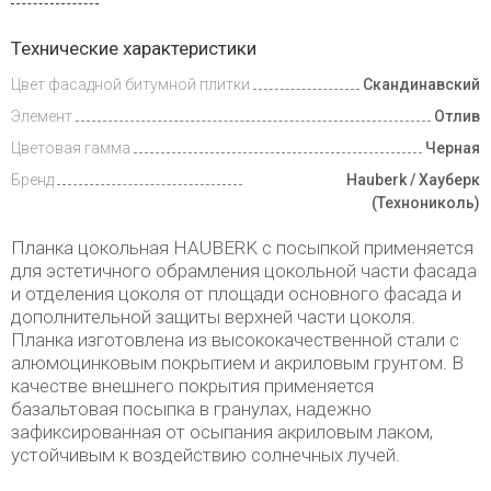
Доставка
Технические характеристики
и оплата
Цвет фасадной битумной плитки
Скандинавский
Элемент
Отлив
Цветовая гамма
Черная
Бренд
Hauberk / Хауберк
(Технониколь)
Планка цокольная HAUBERK с посыпкой применяется
для эстетичного обрамления цокольной части фасада
и отделения цоколя от площади основного фасада и
дополнительной защиты верхней части цоколя.
Планка изготовлена из высококачественной стали с
алюмоцинковым покрытием и акриловым грунтом. В
качестве внешнего покрытия применяется
базальтовая посыпка в гранулах, надежно
зафиксированная от осыпания акриловым лаком,
устойчивым к воздействию солнечных лучей.