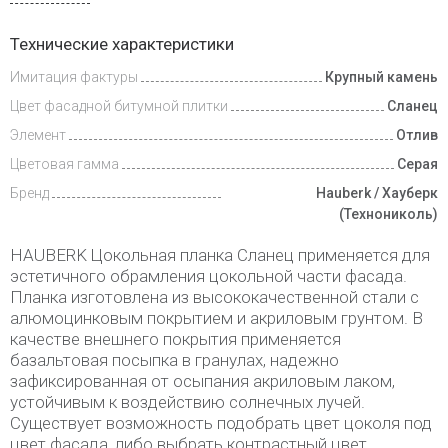
Доставка
Технические характеристики
и оплата
Имитация фактуры
Крупный камень
Цвет фасадной битумной плитки
Сланец
Элемент
Отлив
Цветовая гамма
Серая
Бренд
Hauberk / Хауберк
(Технониколь)
HAUBERK Цокольная планка Сланец применяется для
эстетичного обрамления цокольной части фасада.
Планка изготовлена из высококачественной стали с
алюмоцинковым покрытием и акриловым грунтом. В
качестве внешнего покрытия применяется
базальтовая посыпка в гранулах, надежно
зафиксированная от осыпания акриловым лаком,
устойчивым к воздействию солнечных лучей.
Существует возможность подобрать цвет цоколя под
цвет фасада, либо выбрать контрастный цвет.