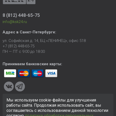
8 (812) 448-65-75
info@ksk24.ru
Адрес в
Санкт-Петербурге
:
ул. Софийская д. 14, БЦ «ЛЕНИНЕЦ», офис 518
+7 (812) 448-65-75
ПН — ПТ с 9:00 до 18:00
Принимаем банковские карты:
Мы используем cookie-файлы для улучшения
© 2005-2026 ООО «КСК». Сайт
https://ksk24.ru
создан
работы сайта. Продолжая использовать сайт, вы
исключительно в информационных целях и любая информация
соглашаетесь с использованием данной технологии
на сайте не является публичной офертой.
Политика в
согласно
политике обработки персональных
отношении персональных данных