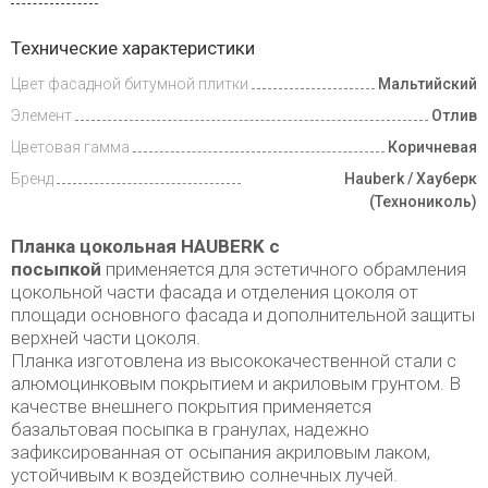
Доставка
Технические характеристики
и оплата
Цвет фасадной битумной плитки
Мальтийский
Элемент
Отлив
Цветовая гамма
Коричневая
Бренд
Hauberk / Хауберк
(Технониколь)
Планка цокольная HAUBERK с
посыпкой
применяется для эстетичного обрамления
цокольной части фасада и отделения цоколя от
площади основного фасада и дополнительной защиты
верхней части цоколя.
Планка изготовлена из высококачественной стали с
алюмоцинковым покрытием и акриловым грунтом. В
качестве внешнего покрытия применяется
базальтовая посыпка в гранулах, надежно
зафиксированная от осыпания акриловым лаком,
устойчивым к воздействию солнечных лучей.