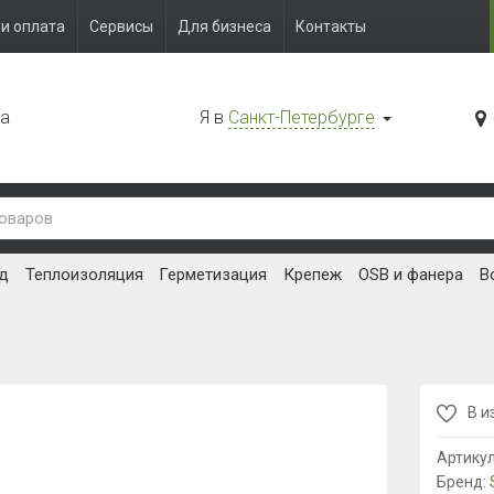
и оплата
Сервисы
Для бизнеса
Контакты
да
Я в
Санкт-Петербурге
д
Теплоизоляция
Герметизация
Крепеж
OSB и фанера
В
В и
Артику
Бренд: