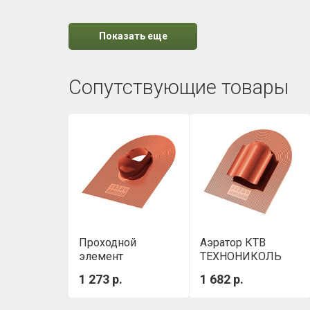
Показать еще
Сопутствующие товары
Проходной
Аэратор КТВ
элемент
ТЕХНОНИКОЛЬ
ТЕХНОНИКОЛЬ
красный
1 273 р.
1 682 р.
красный