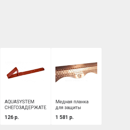
AQUASYSTEM
Медная планка
СНЕГОЗАДЕРЖАТЕЛЬ
для защиты
ДЛЯ БИТУМНОЙ
гибкой черепицы
126 р.
1 581 р.
ЧЕРЕПИЦЫ RR 29
StopMOSS