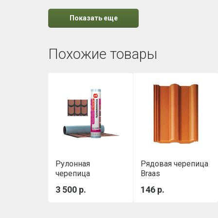
Показать еще
Похожие товары
Рулонная
Рядовая черепица
черепица
Braas
Классическая
Франкфуртская,
3 500 р.
146 р.
ТЕХНОНИКОЛЬ,
красный
красная, 8х1м