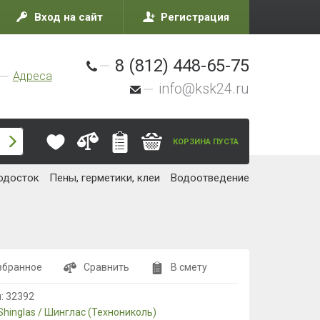
Вход на сайт
Регистрация
8 (812) 448-65-75
Адреса
info@ksk24.ru
КОРЗИНА ПУСТА
одосток
Пены, герметики, клеи
Водоотведение
збранное
Сравнить
В смету
л:
32392
Shinglas / Шинглас (Технониколь)