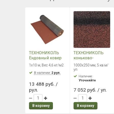
ТЕХНОНИКОЛЬ
ТЕХНОНИКОЛЬ
Ендовный ковер
коньково-
Красный коралл
карнизная
1х10 м, Вес 4,6 кг/м2
1000х250 мм, 5 кв.м/
черепица Красный
уп
В наличии:
2 рул.
Экстра
Наличие:
Уточняйте
13 488 руб. /
рул.
7 052 руб. / уп.
В корзину
В корзину