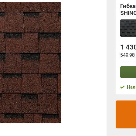
Гибк
SHIN
1 43
549.98
Нал