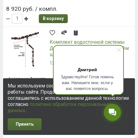
ОТПРАВИТЬ
Широкий ассортимент
Быстрая доставка
Дмитрий
Здравствуйте! Готов помочь
вам. Напишите мне, если у
Мы используем cookie-файлы для улучшения
вас появятся вопросы.
работы сайта. Продолжая использовать сайт, вы
Дисконтная система
Качественный сервис
соглашаетесь с использованием данной технологии
согласно
политике обработки персональных
данных
.
Принять
КАТАЛОГ
ПОРТФОЛИО
АКЦИИ
О КОМПАНИИ