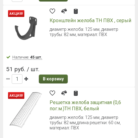
В корзину
Döcke (Деке) LUX Желоб
водосточный (Шоколад) 1,5 м
d = 140 мм, длина 1,5 м
Наличие:
Уточняйте
652 руб. / шт.
В корзину
ТЕХНОНИКОЛЬ Макси Желоб 3000
мм (Белый)
Диаметр 152 мм