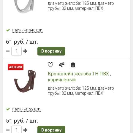
Döcke PREMIUM (Деке Премиум)
Желоб 1500 мм Шоколад
Диаметр 120,65 мм
Наличие:
Уточняйте
384 руб. / шт.
В корзину
Döcke (Деке) LUX Желоб
водосточный (Пломбир) 1,5 м
d = 140 мм, длина 1,5 м
Наличие:
Уточняйте
621 руб. / шт.