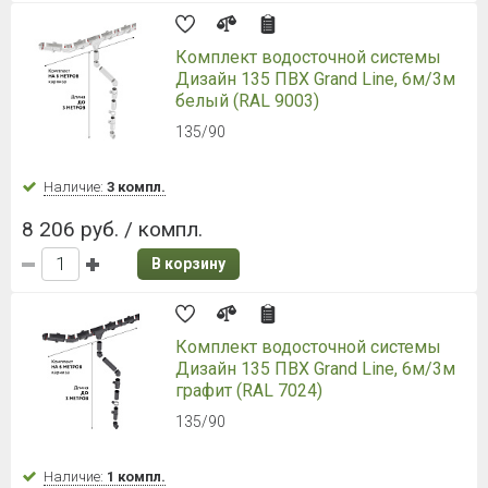
Оставьте заявку на бесплатную
консультацию
В течение 30 минут вы получите индивидуальную
консультацию по подбору стройматериалов!
Имя*:
Телефон*:
Нажимая кнопку, я даю свое согласие на обработку моих
персональных данных в соответствии с законом № 152-ФЗ
«О персональных данных» от 27.07.2006 и принимаю условия
пользовательского соглашения
, а также условия
политики обработки
персональных данных
.