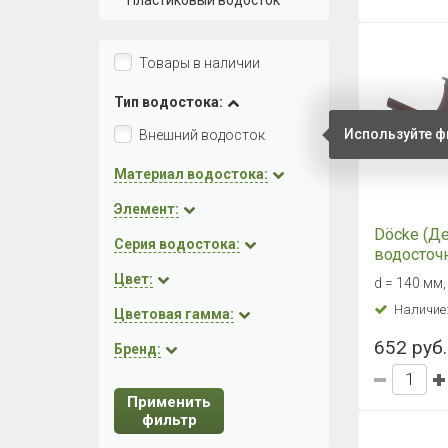
Пластиковый водосток
Товары в наличии
Тип водостока:
Используйте ф
Внешний водосток
Материал водостока:
Элемент:
Döcke (Д
Серия водостока:
водосточ
1,5 м
Цвет:
d = 140 мм,
Наличие
Цветовая гамма:
652 руб.
Бренд:
Применить
фильтр