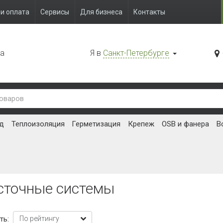
и оплата
Сервисы
Для бизнеса
Контакты
да
Я в
Санкт-Петербурге
д
Теплоизоляция
Герметизация
Крепеж
OSB и фанера
В
сточные системы
ть: