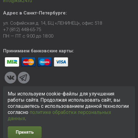
info@ksk24.ru
Адрес в
Санкт-Петербурге
:
ул. Софийская д. 14, БЦ «ЛЕНИНЕЦ», офис 518
+7 (812) 448-65-75
ПН — ПТ с 9:00 до 18:00
Принимаем банковские карты:
Мы используем cookie-файлы для улучшения
© 2005-2026 ООО «КСК». Сайт
https://ksk24.ru
создан
работы сайта. Продолжая использовать сайт, вы
исключительно в информационных целях и любая информация
соглашаетесь с использованием данной технологии
на сайте не является публичной офертой.
Политика в
согласно
политике обработки персональных
отношении персональных данных
данных
.
Принять
Разработка сайта