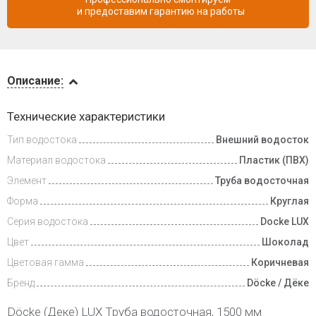
и предоставим гарантию на работы
Описание
Описание:
Доставка
Технические характеристики
и оплата
Тип водостока
Внешний водосток
Материал водостока
Пластик (ПВХ)
Элемент
Труба водосточная
Форма
Круглая
Серия водостока
Docke LUX
Цвет
Шоколад
Цветовая гамма
Коричневая
Бренд
Döcke / Дёке
Döcke (Деке) LUX Труба водосточная, 1500 мм